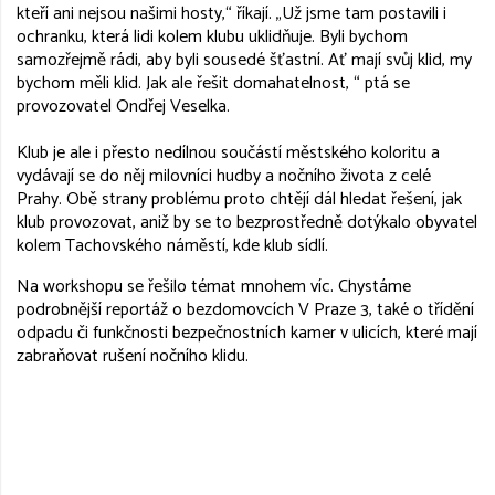
kteří ani nejsou našimi hosty,“ říkají. „Už jsme tam postavili i
ochranku, která lidi kolem klubu uklidňuje. Byli bychom
samozřejmě rádi, aby byli sousedé šťastní. Ať mají svůj klid, my
bychom měli klid. Jak ale řešit domahatelnost, “ ptá se
provozovatel Ondřej Veselka.
Klub je ale i přesto nedílnou součástí městského koloritu a
vydávají se do něj milovníci hudby a nočního života z celé
Prahy. Obě strany problému proto chtějí dál hledat řešení, jak
klub provozovat, aniž by se to bezprostředně dotýkalo obyvatel
kolem Tachovského náměstí, kde klub sídlí.
Na workshopu se řešilo témat mnohem víc. Chystáme
podrobnější reportáž o bezdomovcích V Praze 3, také o třídění
odpadu či funkčnosti bezpečnostních kamer v ulicích, které mají
zabraňovat rušení nočního klidu.