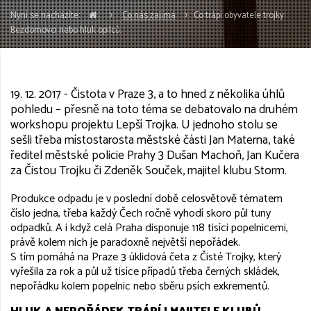
Nyní se nacházíte:
Co nás zajímá
Co trápí obyvatele trojky:
Bezdomovci nebo hluk opilců.
19. 12. 2017 - Čistota v Praze 3, a to hned z několika úhlů
pohledu – přesně na toto téma se debatovalo na druhém
workshopu projektu Lepší Trojka. U jednoho stolu se
sešli třeba místostarosta městské části Jan Materna, také
ředitel městské policie Prahy 3 Dušan Machoň, Jan Kučera
za Čistou Trojku či Zdeněk Souček, majitel klubu Storm.
Produkce odpadu je v poslední době celosvětově tématem
číslo jedna, třeba každý Čech ročně vyhodí skoro půl tuny
odpadků. A i když celá Praha disponuje 118 tisíci popelnicemi,
právě kolem nich je paradoxně největší nepořádek.
S tím pomáhá na Praze 3 úklidová četa z Čisté Trojky, který
vyřešila za rok a půl už tisíce případů třeba černých skládek,
nepořádku kolem popelnic nebo sběru psích exkrementů.