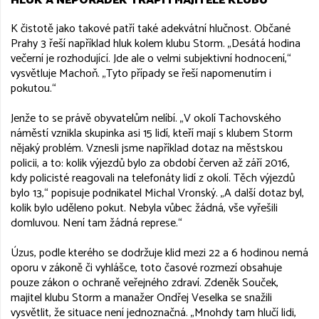
HLUK A NEPOŘÁDEK TRÁPÍ I MAJITELE KLUBŮ
K čistotě jako takové patří také adekvátní hlučnost. Občané
Prahy 3 řeší například hluk kolem klubu Storm. „Desátá hodina
večerní je rozhodující. Jde ale o velmi subjektivní hodnocení,“
vysvětluje Machoň. „Tyto případy se řeší napomenutím i
pokutou.“
Jenže to se právě obyvatelům nelíbí. „V okolí Tachovského
náměstí vznikla skupinka asi 15 lidí, kteří mají s klubem Storm
nějaký problém. Vznesli jsme například dotaz na městskou
policii, a to: kolik výjezdů bylo za období červen až září 2016,
kdy policisté reagovali na telefonáty lidí z okolí. Těch výjezdů
bylo 13,“ popisuje podnikatel Michal Vronský. „A další dotaz byl,
kolik bylo uděleno pokut. Nebyla vůbec žádná, vše vyřešili
domluvou. Není tam žádná represe.“
Úzus, podle kterého se dodržuje klid mezi 22 a 6 hodinou nemá
oporu v zákoně či vyhlášce, toto časové rozmezí obsahuje
pouze zákon o ochraně veřejného zdraví. Zdeněk Souček,
majitel klubu Storm a manažer Ondřej Veselka se snažili
vysvětlit, že situace není jednoznačná. „Mnohdy tam hlučí lidi,